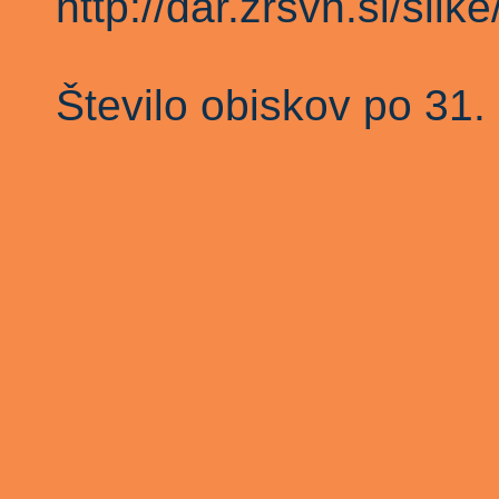
http://dar.zrsvn.si/sli
Število obiskov po 3