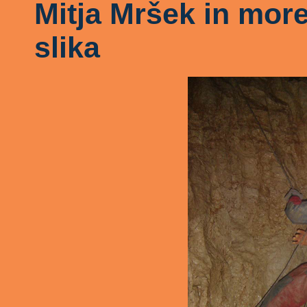
Mitja Mršek in more
slika