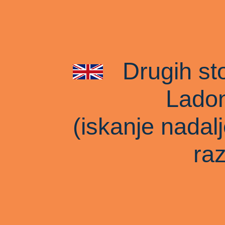
Drugih sto
Lado
(iskanje nadal
ra