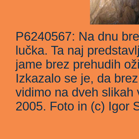
P6240567: Na dnu brez
lučka. Ta naj predstav
jame brez prehudih ožin
Izkazalo se je, da bre
vidimo na dveh slikah 
2005. Foto in (c) Igor 