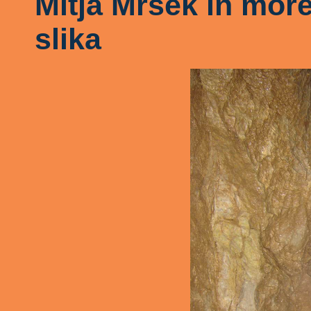
Mitja Mršek in more
slika