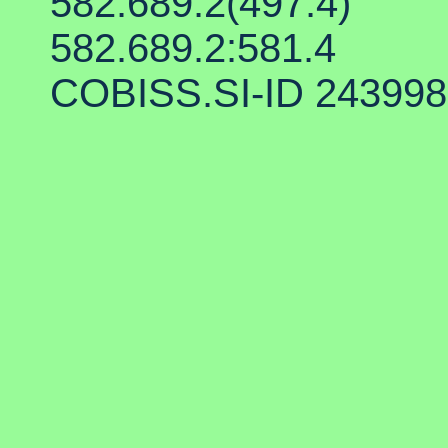
582.689.2(497.4)
582.689.2:581.4
COBISS.SI-ID 24399