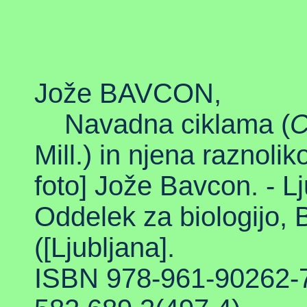
Jože BAVCON,
Navadna ciklama (
C
Mill.) in njena raznolik
foto] Jože Bavcon. - Lj
Oddelek za biologijo, 
([Ljubljana].
ISBN 978-961-90262-