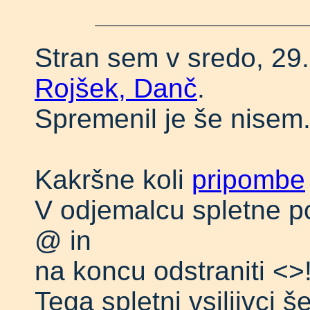
Stran sem v sredo, 29.
Rojšek, Danč
.
Spremenil je še nisem
Kakršne koli
pripombe
V odjemalcu spletne po
@ in
na koncu odstraniti <>
Tega spletni vsiljivci š