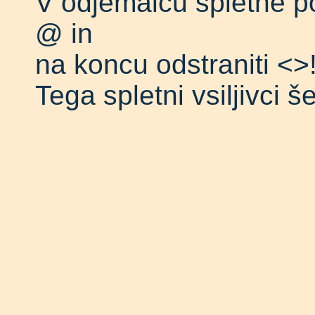
V odjemalcu spletne po
@ in
na koncu odstraniti <>
Tega spletni vsiljivci š