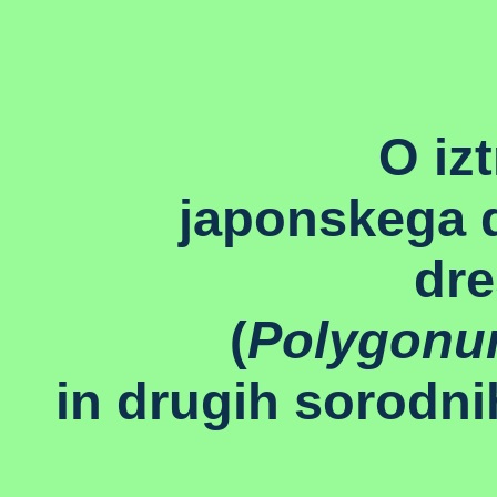
O izt
japonskega 
dr
(
Polygonu
in drugih sorodni