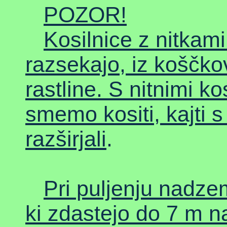
POZOR!
Kosilnice z nitka
razsekajo, iz koščko
rastline. S nitnimi k
smemo kositi, kajti s
razširjali
.
Pri puljenju nadze
ki zdastejo do 7 m n