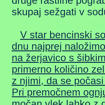
druge rastline pograb
skupaj sežgati v sod
V star bencinski so
dnu najprej naložim
na žerjavico s šibk
primerno količino zel
z njimi, da se počasi
Pri premočnem ognju
močan vlek lahko z