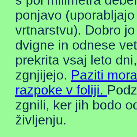
s pol milimetra debel
ponjavo (uporabljajo 
vrtnarstvu). Dobro jo
dvigne in odnese vet
prekrita vsaj leto dn
zgnjijejo.
Paziti mor
razpoke v foliji.
Podz
zgnili, ker jih bodo o
življenju.