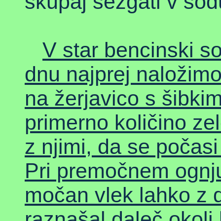
skupaj sežgati v sod
V star bencinski so
dnu najprej naložim
na žerjavico s šibk
primerno količino zel
z njimi, da se počasi
Pri premočnem ognju
močan vlek lahko z
raznašal daleč okoli 