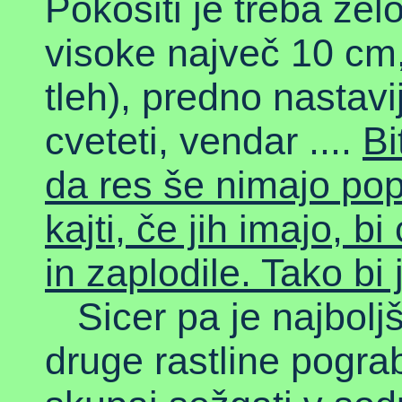
Pokositi je treba zel
visoke največ 10 cm,
tleh), predno nastavi
cveteti, vendar ....
Bi
da res še nimajo pop
kajti, če jih imajo, 
in zaplodile. Tako bi j
Sicer pa je najbolj
druge rastline pograb