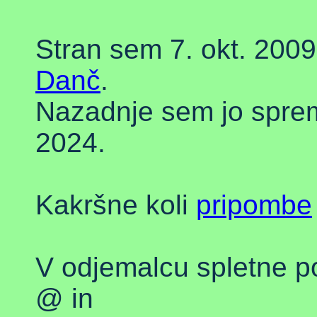
Stran sem 7. okt. 2009
Danč
.
Nazadnje sem jo spreme
2024.
Kakršne koli
pripombe
V odjemalcu spletne po
@ in