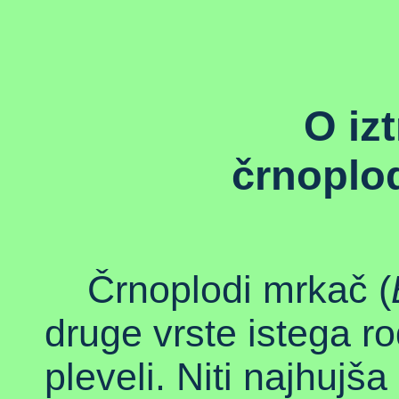
O izt
črnoplo
Črnoplodi mrkač (
druge vrste istega ro
pleveli. Niti najhujš