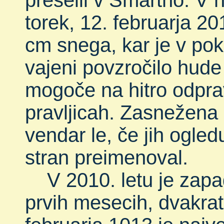
preselil v Šmartno. V n
torek, 12. februarja 20
cm snega, kar je v pokra
vajeni povzročilo hude t
mogoče na hitro odpravi
pravljicah. Zasnežena 
vendar le, če jih ogle
stran preimenoval.
V 2010. letu je zapade
prvih mesecih, dvakrat