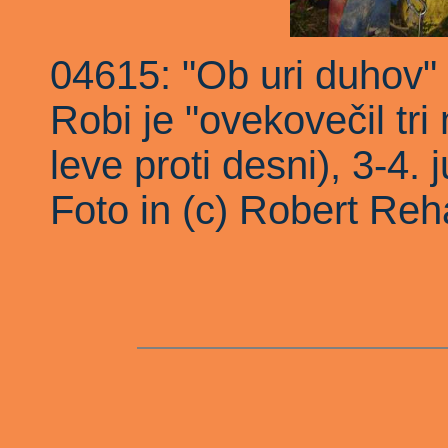
04615: "Ob uri duhov" so
Robi je "ovekovečil tri
leve proti desni), 3-4. 
Foto in (c) Robert Reh