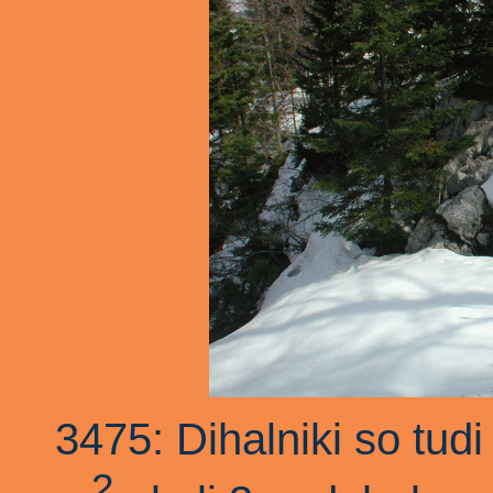
3475: Dihalniki so tud
2