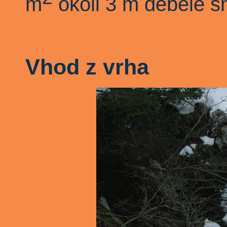
m
okoli 3 m debele sn
Vhod z vrha